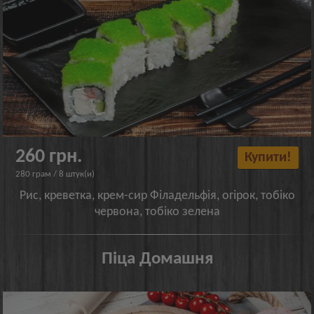
260 грн.
Купити!
280 грам / 8 штук(и)
Рис, креветка, крем-сир Філадельфія, огірок, тобіко
червона, тобіко зелена
Піца Домашня