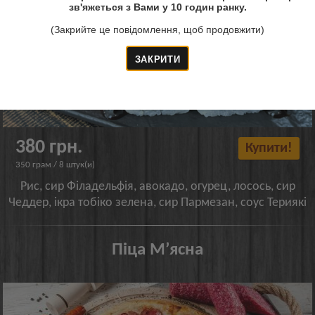
зв'яжеться з Вами у 10 годин ранку.
(Закрийте це повідомлення, щоб продовжити)
380 грн.
Купити!
350 грам / 8 штук(и)
Рис, сир Філадельфія, авокадо, огурец, лосось, сир
Чеддер, ікра тобіко зелена, сир Пармезан, соус Териякі
Піца Мʼясна