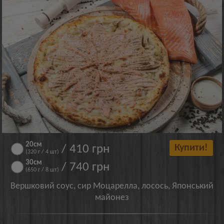
20см
/ 410 грн
Купити!
(320 г / 4 шт)
30см
/ 740 грн
(650 г / 8 шт)
Вершковий соус, сир Моцарелла, лосось, Японський
майонез