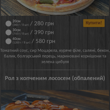
20см
/ 280 грн
Купити!
(360 г / 8 шт)
30см
/ 390 грн
(750 г / 8 шт)
40см
/ 580 грн
(1200 г / 8 шт)
Томатний соус, сир Моцарела, куряче філе, салямі, бекон,
балик, болгарський перець, мариновані корнішони та
зелена цибуля
Рол з копченим лососем (обпалений)