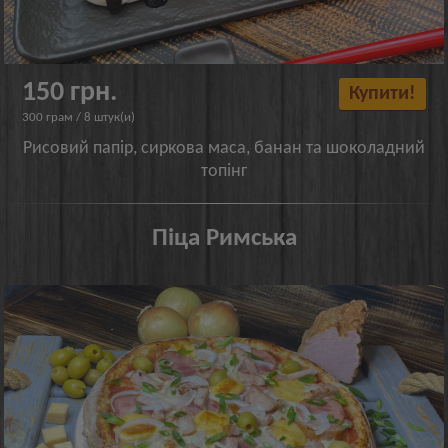
150 грн.
Купити!
300 грам / 8 штук(и)
Рисовий папір, сиркова маса, банан та шоколадний
топінг
Піца Римська