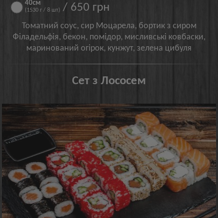
40см
/ 650 грн
(1530 г / 8 шт)
Томатний соус, сир Моцарела, бортик з сиром
Філадельфія, бекон, помідор, мисливські ковбаски,
маринований огірок, кунжут, зелена цибуля
Сет з Лососем