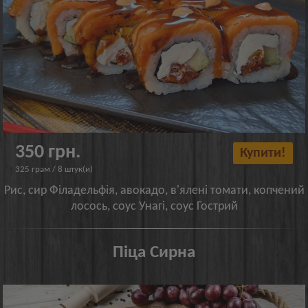
350 грн.
Купити!
325 грам / 8 штук(и)
Рис, сир Філадельфія, авокадо, в'ялені томати, копчений
лосось, соус Унагі, соус Гострий
Піца Сирна