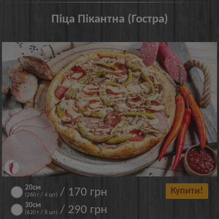
Піца Пікантна (Гостра)
20см
/ 170 грн
Купити!
(260 г / 4 шт)
30см
/ 290 грн
(620 г / 8 шт)