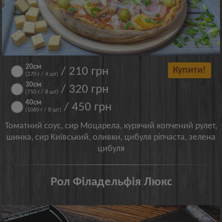
20см
/ 210 грн
Купити!
(270 г / 4 шт)
30cм
/ 320 грн
(750 г / 8 шт)
40см
/ 450 грн
(1060 г / 8 шт)
Томатний соус, сир Моцарела, курячий копчений рулет,
шинка, сир Київський, оливки, цибуля ріпчаста, зелена
цибуля
Рол Філадельфія Люкс