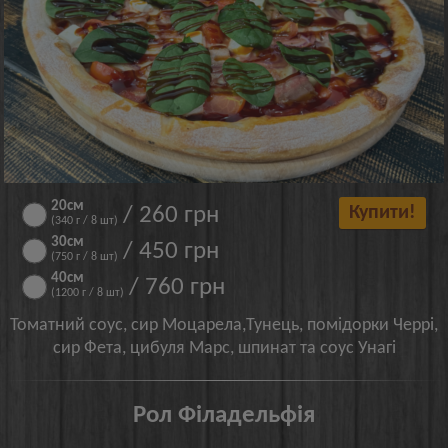
20см
/ 260 грн
Купити!
(340 г / 8 шт)
30см
/ 450 грн
(750 г / 8 шт)
40см
/ 760 грн
(1200 г / 8 шт)
Томатний соус, сир Моцарела,Тунець, помідорки Черрі,
сир Фета, цибуля Марс, шпинат та соус Унагі
Рол Філадельфія