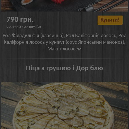
790 грн.
Купити!
990 грам / 32 штук(и)
Рол Філадельфія (класична), Рол Каліфорнія лосось, Рол
Каліфорнія лосось у кунжуті(соус Японський майонез),
Макі з лососем
Піца з грушею і Дор блю