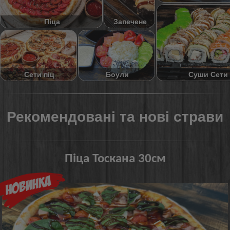
Піца
Запечене
Суши Сети
Сети піц
Боули
Рекомендовані та нові страви
Піца Тоскана 30см