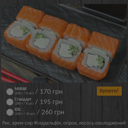
МИНИ
/ 170 грн
Купити!
(200 г / 6 шт)
Стандарт
/ 195 грн
(280 г / 8 шт)
XXL
/ 260 грн
(330 г / 10 шт)
Рис, крем-сир Філадельфія, огірок, лосось охолоджений