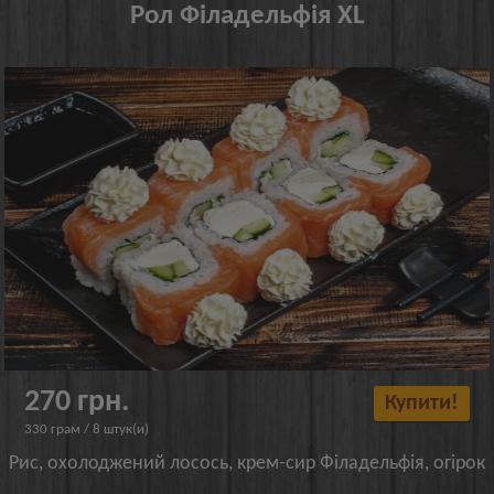
Рол Філадельфія XL
270 грн.
Купити!
330 грам / 8 штук(и)
Рис, охолоджений лосось, крем-сир Філадельфія, огірок