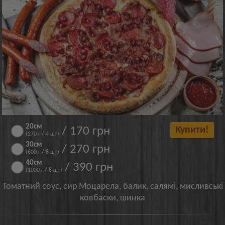
20см
/ 170 грн
Купити!
(270 г / 4 шт)
30см
/ 270 грн
(600 г / 8 шт)
40см
/ 390 грн
(1000 г / 8 шт)
Томатний соус, сир Моцарела, балик, салямі, мисливські
ковбаски, шинка