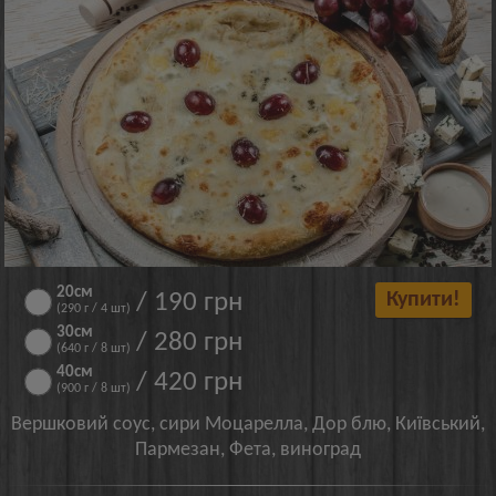
20см
/ 190 грн
Купити!
(290 г / 4 шт)
30см
/ 280 грн
(640 г / 8 шт)
40см
/ 420 грн
(900 г / 8 шт)
Вершковий соус, сири Моцарелла, Дор блю, Київський,
Пармезан, Фета, виноград