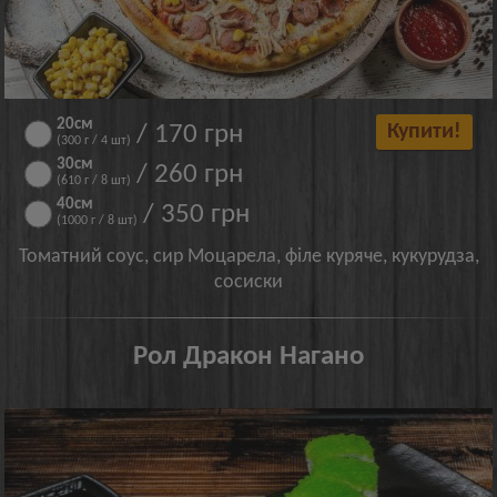
20см
/ 170 грн
Купити!
(300 г / 4 шт)
30см
/ 260 грн
(610 г / 8 шт)
40см
/ 350 грн
(1000 г / 8 шт)
Томатний соус, сир Моцарела, філе куряче, кукурудза,
сосиски
Рол Дракон Нагано