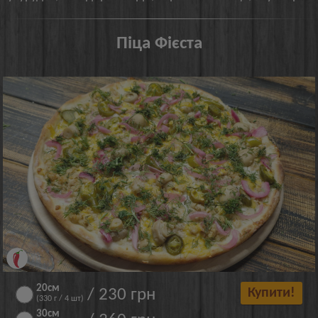
Піца Фієста
20см
/ 230 грн
Купити!
(330 г / 4 шт)
30см