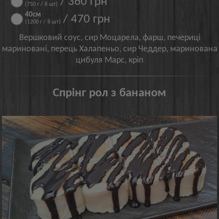
/ 360 грн
(750 г / 8 шт)
40см
/ 470 грн
(1200 г / 8 шт)
Вершковий соус, сир Моцарела, фарш, печериці
мариновані, перець Халапеньо, сир Чеддер, маринована
цибуля Марс, кріп
Спрінг рол з бананом