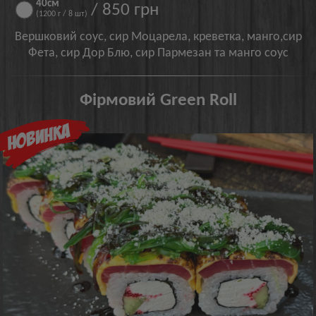
40см
/ 850 грн
(1200 г / 8 шт)
Вершковий соус, сир Моцарела, креветка, манго,сир
Фета, сир Дор Блю, сир Пармезан та манго соус
Фірмовий Green Roll