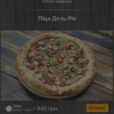
тобіко червона
Піца Дель-Ріо
30см
/ 440 грн
Купити!
(1000 г / 8 шт)