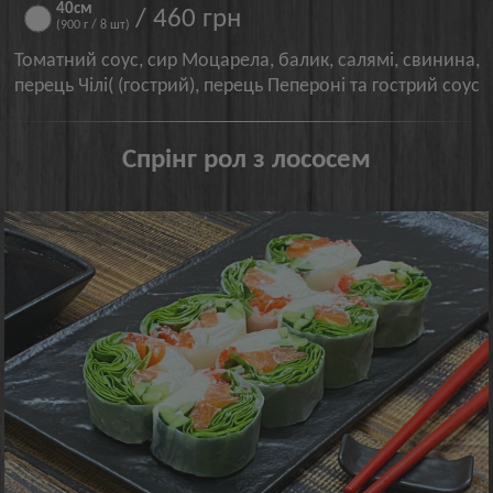
40см
/ 460 грн
(900 г / 8 шт)
Томатний соус, сир Моцарела, балик, салямі, свинина,
перець Чілі( (гострий), перець Пепероні та гострий соус
Спрінг рол з лососем