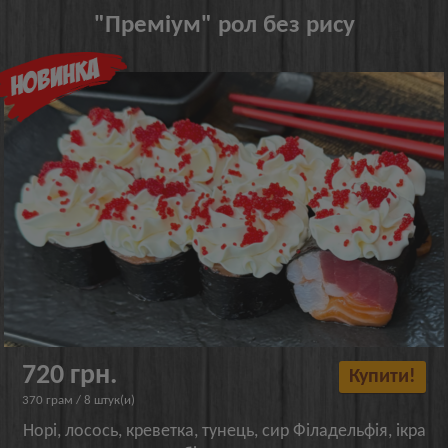
"Преміум" рол без рису
720 грн.
Купити!
370 грам / 8 штук(и)
Норі, лосось, креветка, тунець, сир Філадельфія, ікра