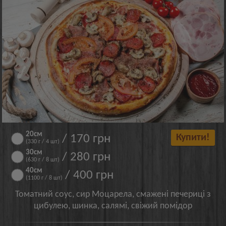
20см
/ 170 грн
Купити!
(330 г / 4 шт)
30см
/ 280 грн
(630 г / 8 шт)
40см
/ 400 грн
(1100 г / 8 шт)
Томатний соус, сир Моцарела, смажені печериці з
цибулею, шинка, салямі, свіжий помідор