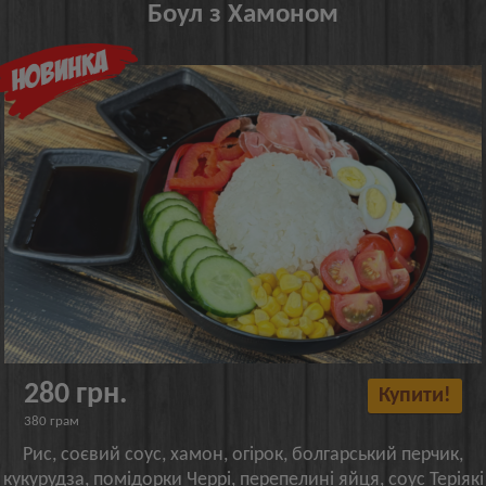
Боул з Хамоном
280 грн.
Купити!
380 грам
Рис, соєвий соус, хамон, огірок, болгарський перчик,
кукурудза, помідорки Черрі, перепелині яйця, соус Теріякі