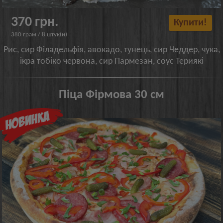
370 грн.
Купити!
380 грам / 8 штук(и)
Рис, сир Філадельфія, авокадо, тунець, сир Чеддер, чука,
ікра тобіко червона, сир Пармезан, соус Териякі
Піца Фірмова 30 см