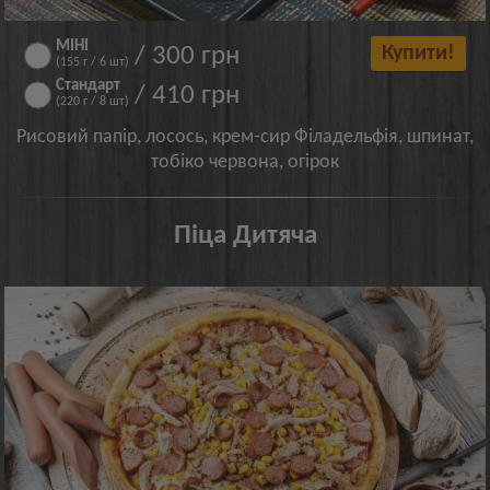
МІНІ
/ 300 грн
Купити!
(155 г / 6 шт)
Стандарт
/ 410 грн
(220 г / 8 шт)
Рисовий папір, лосось, крем-сир Філадельфія, шпинат,
тобіко червона, огірок
Піца Дитяча