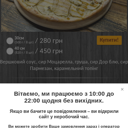
30см
/ 280 грн
Купити!
(500 г / 8 шт)
40 см
/ 450 грн
(820 г / 8 шт)
Вершковий соус, сир Моцарелла, груша, сир Дор блю, сир
Пармезан, карамельний топінг
Фірмовий Gold Roll
Вітаємо, ми працюємо з 10:00 до
22:00 щодня без вихідних.
Якщо ви бачите це повідомлення – ви відкрили
сайт у неробочий час.
Ви можете зробити Ваше замовлення зараз і оператор