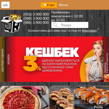
Меню
UA
0 грн
Приймаємо
(093) 3-900-900
замовлення
с 10:00
(098) 3-900-900
до 22:00
(066) 3-900-900
Искать:
ПОИСК
*
Безкоштовна доставка суші та піци по
Миколаєву
Роли