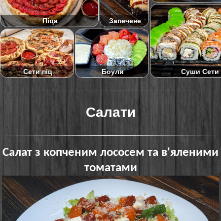
Піца
Запечене
Суши Сети
Сети піц
Боули
Салати
Салат з копченим лососем та в'яленими
томатами