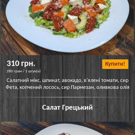
310 грн.
Купити!
280 грам / 1 штук(и)
Салатний мікс, шпинат, авокадо, в'ялені томати, сир
Фета, копчений лосось, сир Пармезан, оливкова олія
Салат Грецький