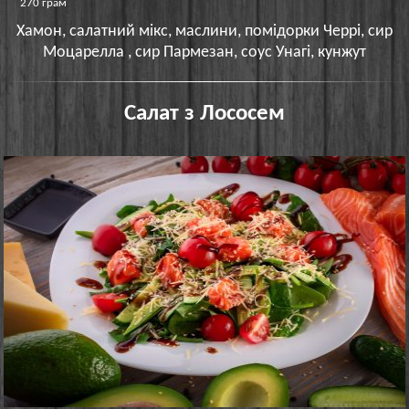
270 грам
Хамон, салатний мікс, маслини, помідорки Черрі, сир
Моцарелла , сир Пармезан, соус Унагі, кунжут
Салат з Лососем