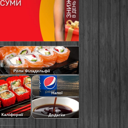
Роли Філадельфії
Напої
 Каліфорнії
Додатки