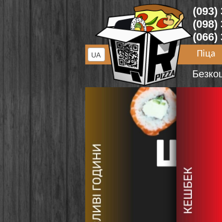
(093)
(098)
(066)
Піца
UA
Безко