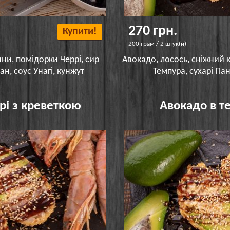
270 грн.
Купити!
200 грам / 2 штук(и)
ни, помідорки Черрі, сир
Авокадо, лосось, сніжний 
н, соус Унагі, кунжут
Темпура, сухарі Пан
рі з креветкою
Авокадо в т