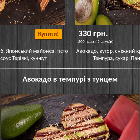
330 грн.
Купити!
200 грам / 2 штук(и)
б, Японський майонез, тісто
Авокадо, вугор, сніжний к
соус Теріякі, кунжут
Темпура, сухарі Пан
Авокадо в темпурі з тунцем