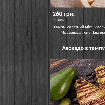
260 грн.
270 грам
Хамон, салатний мікс, масли
Моцарелла , сир Пармеза
Авокадо в темпу