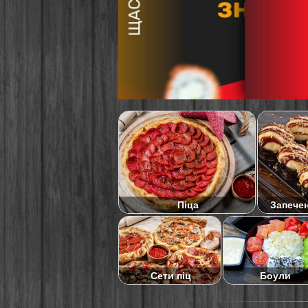
Піца
Запече
Сети піц
Боули