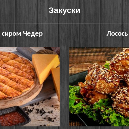
Закуски
з сиром Чедер
Лосось