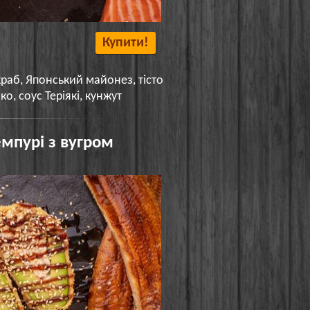
Купити!
краб, Японський майонез, тісто
ко, соус Теріякі, кунжут
емпурі з вугром