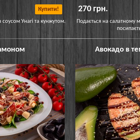
270 грн.
Купити!
з соусом Унагі та кунжутом.
Подається на салатному мі
посипаєт
Хамоном
Авокадо в те