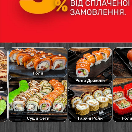
Роли
Роли Дракони
не
Суши Сети
Роли
Гарячі Роли