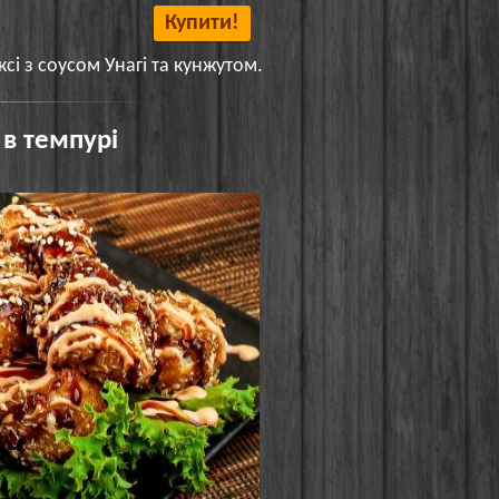
Купити!
сі з соусом Унагі та кунжутом.
 в темпурі