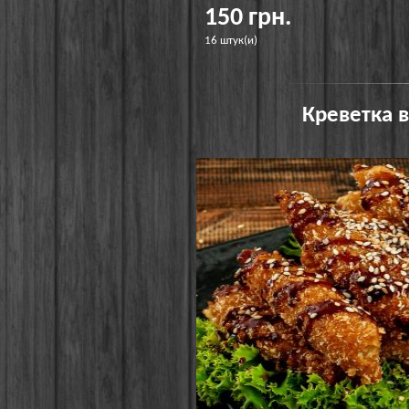
150 грн.
16 штук(и)
Креветка в