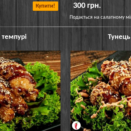
300 грн.
Купити!
Подається на салатному мік
 темпурі
Тунець