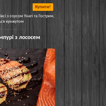
Купити!
ксі з соусом Унагі та Гострим,
ься кунжутом
мпурі з лососем